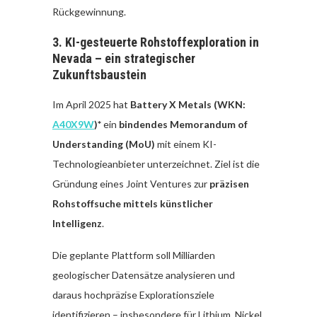
Rückgewinnung.
3. KI-gesteuerte Rohstoffexploration in
Nevada – ein strategischer
Zukunftsbaustein
Im April 2025 hat
Battery X Metals (WKN:
A40X9W
)*
ein
bindendes Memorandum of
Understanding (MoU)
mit einem KI-
Technologieanbieter unterzeichnet. Ziel ist die
Gründung eines Joint Ventures zur
präzisen
Rohstoffsuche mittels künstlicher
Intelligenz
.
Die geplante Plattform soll Milliarden
geologischer Datensätze analysieren und
daraus hochpräzise Explorationsziele
identifizieren – insbesondere für Lithium, Nickel,