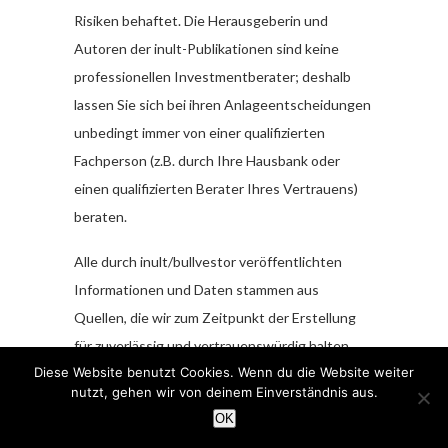
Risiken behaftet. Die Herausgeberin und
Autoren der inult-Publikationen sind keine
professionellen Investmentberater; deshalb
lassen Sie sich bei ihren Anlageentscheidungen
unbedingt immer von einer qualifizierten
Fachperson (z.B. durch Ihre Hausbank oder
einen qualifizierten Berater Ihres Vertrauens)
beraten.
Alle durch inult/bullvestor veröffentlichten
Informationen und Daten stammen aus
Quellen, die wir zum Zeitpunkt der Erstellung
für zuverlässig und vertrauenswürdig halten.
Diese Website benutzt Cookies. Wenn du die Website weiter
Hinsichtlich der Korrektheit und Vollständigkeit
nutzt, gehen wir von deinem Einverständnis aus.
dieser Informationen und Daten kann jedoch
OK
keine Gewähr übernommen werden. Gleiches