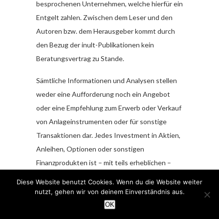
besprochenen Unternehmen, welche hierfür ein
Entgelt zahlen. Zwischen dem Leser und den
Autoren bzw. dem Herausgeber kommt durch
den Bezug der inult-Publikationen kein
Beratungsvertrag zu Stande.
Sämtliche Informationen und Analysen stellen
weder eine Aufforderung noch ein Angebot
oder eine Empfehlung zum Erwerb oder Verkauf
von Anlageinstrumenten oder für sonstige
Transaktionen dar. Jedes Investment in Aktien,
Anleihen, Optionen oder sonstigen
Finanzprodukten ist – mit teils erheblichen –
Risiken behaftet. Die Herausgeberin und
Diese Website benutzt Cookies. Wenn du die Website weiter
Autoren der inult-Publikationen sind keine
nutzt, gehen wir von deinem Einverständnis aus.
professionellen Investmentberater; deshalb
OK
lassen Sie sich bei ihren Anlageentscheidungen