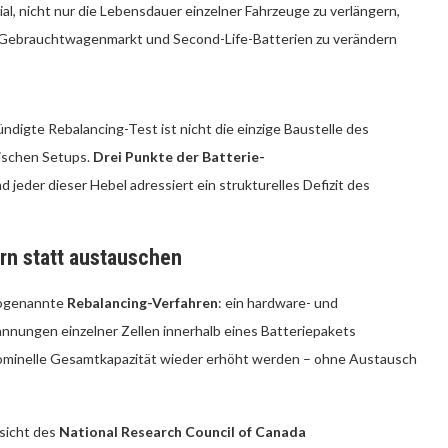
al, nicht nur die Lebensdauer einzelner Fahrzeuge zu verlängern,
, Gebrauchtwagenmarkt und Second-Life-Batterien zu verändern
ndigte Rebalancing-Test ist nicht die einzige Baustelle des
ischen Setups.
Drei Punkte der Batterie-
d jeder dieser Hebel adressiert ein strukturelles Defizit des
ern statt austauschen
sogenannte
Rebalancing-Verfahren
: ein hardware- und
annungen einzelner Zellen innerhalb eines Batteriepakets
 nominelle Gesamtkapazität wieder erhöht werden – ohne Austausch
sicht des
National Research Council of Canada