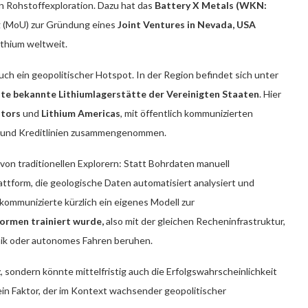
en Rohstoffexploration. Dazu hat das
Battery X Metals (WKN:
 (MoU) zur Gründung eines
Joint Ventures in Nevada, USA
ithium weltweit.
ch ein geopolitischer Hotspot. In der Region befindet sich unter
te bekannte Lithiumlagerstätte der Vereinigten Staaten
. Hier
tors
und
Lithium Americas
, mit öffentlich kommunizierten
l und Kreditlinien zusammengenommen.
von traditionellen Explorern: Statt Bohrdaten manuell
attform, die geologische Daten automatisiert analysiert und
ommunizierte kürzlich ein eigenes Modell zur
formen trainiert wurde,
also mit der gleichen Recheninfrastruktur,
k oder autonomes Fahren beruhen.
z, sondern könnte mittelfristig auch die Erfolgswahrscheinlichkeit
in Faktor, der im Kontext wachsender geopolitischer