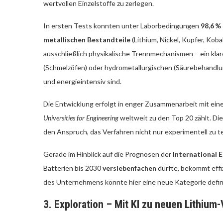
wertvollen Einzelstoffe zu zerlegen.
In ersten Tests konnten unter Laborbedingungen
98,6 %
metallischen Bestandteile
(Lithium, Nickel, Kupfer, Ko
ausschließlich physikalische Trennmechanismen – ein klar
(Schmelzöfen) oder hydrometallurgischen (Säurebehandlun
und energieintensiv sind.
Die Entwicklung erfolgt in enger Zusammenarbeit mit einer
Universities for Engineering
weltweit zu den Top 20 zählt. Die
den Anspruch, das Verfahren nicht nur experimentell zu tes
Gerade im Hinblick auf die Prognosen der
International 
Batterien bis 2030
versiebenfachen
dürfte, bekommt effi
des Unternehmens könnte hier eine neue Kategorie defin
3. Exploration – Mit KI zu neuen Lithiu