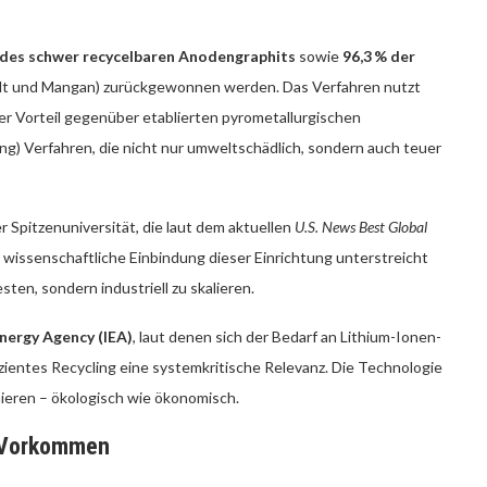
 des schwer recycelbaren Anodengraphits
sowie
96,3 % der
balt und Mangan) zurückgewonnen werden. Das Verfahren nutzt
er Vorteil gegenüber etablierten pyrometallurgischen
g) Verfahren, die nicht nur umweltschädlich, sondern auch teuer
 Spitzenuniversität, die laut dem aktuellen
U.S. News Best Global
 wissenschaftliche Einbindung dieser Einrichtung unterstreicht
ten, sondern industriell zu skalieren.
Energy Agency (IEA)
, laut denen sich der Bedarf an Lithium-Ionen-
zientes Recycling eine systemkritische Relevanz. Die Technologie
ieren – ökologisch wie ökonomisch.
m-Vorkommen