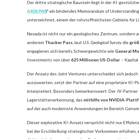
Der dritte strategische Baustein liegt in der KI-gestützt
A40X9W
)*
ein bindendes Memorandum of Understanding
unterzeichnet, einem der rohstoffreichsten Gebiete für L
Nevada ist nicht nur ein geologisches Zentrum, sondern au
anderem
Thacker Pass
, laut
U.S. Geological Survey
die
größ
engagieren sich bereits Schwergewichte wie
General Mo
Investments von über
625 Millionen US-Dollar
– Kapita
Der Ansatz des Joint Ventures unterscheidet sich jedoch 
auszuwerten, setzt der Partner auf eine proprietäre KI-Pl
interpretiert. Besonders bemerkenswert: Der JV-Partner k
Lagerstättenerkennung, das
mithilfe von NVIDIA-Platt
auf der auch modernste Anwendungen im Bereich Genomi
Dieser explorative KI-Ansatz verspricht nicht nur Effizien
bei der Erschließung strategischer Vorkommen erhöhen, e