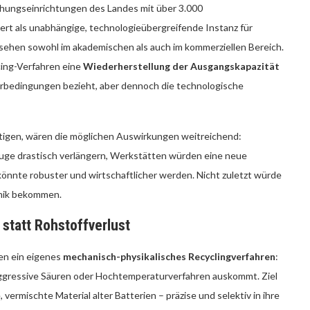
chungseinrichtungen des Landes mit über 3.000
rt als unabhängige, technologieübergreifende Instanz für
sehen sowohl im akademischen als auch im kommerziellen Bereich.
ing-Verfahren eine
Wiederherstellung der Ausgangskapazität
aborbedingungen bezieht, aber dennoch die technologische
tätigen, wären die möglichen Auswirkungen weitreichend:
euge drastisch verlängern, Werkstätten würden eine neue
könnte robuster und wirtschaftlicher werden. Nicht zuletzt würde
mik bekommen.
statt Rohstoffverlust
men ein eigenes
mechanisch-physikalisches Recyclingverfahren
:
aggressive Säuren oder Hochtemperaturverfahren auskommt. Ziel
, vermischte Material alter Batterien – präzise und selektiv in ihre