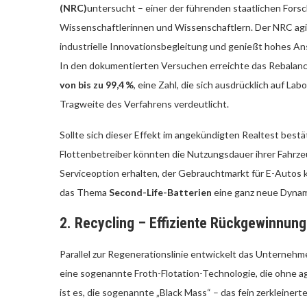
(NRC)
untersucht – einer der führenden staatlichen Fors
Wissenschaftlerinnen und Wissenschaftlern. Der NRC agie
industrielle Innovationsbegleitung und genießt hohes An
In den dokumentierten Versuchen erreichte das Rebalanc
von bis zu 99,4 %
, eine Zahl, die sich ausdrücklich auf L
Tragweite des Verfahrens verdeutlicht.
Sollte sich dieser Effekt im angekündigten Realtest bes
Flottenbetreiber könnten die Nutzungsdauer ihrer Fahrz
Serviceoption erhalten, der Gebrauchtmarkt für E-Autos 
das Thema
Second-Life-Batterien
eine ganz neue Dyna
2. Recycling – Effiziente Rückgewinnung 
Parallel zur Regenerationslinie entwickelt das Unterneh
eine sogenannte Froth-Flotation-Technologie, die ohne 
ist es, die sogenannte „Black Mass“ – das fein zerkleinerte