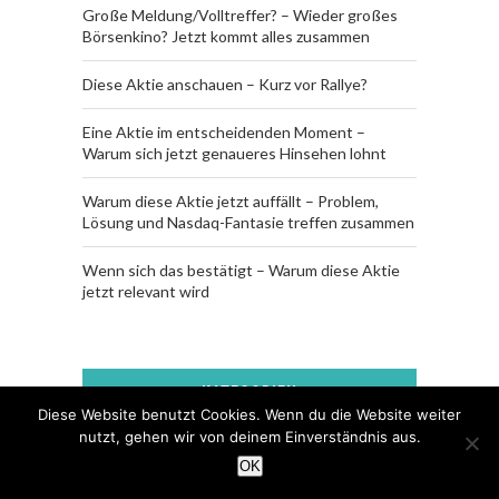
Große Meldung/Volltreffer? – Wieder großes
Börsenkino? Jetzt kommt alles zusammen
Diese Aktie anschauen – Kurz vor Rallye?
Eine Aktie im entscheidenden Moment –
Warum sich jetzt genaueres Hinsehen lohnt
Warum diese Aktie jetzt auffällt – Problem,
Lösung und Nasdaq-Fantasie treffen zusammen
Wenn sich das bestätigt – Warum diese Aktie
jetzt relevant wird
KATEGORIEN
Diese Website benutzt Cookies. Wenn du die Website weiter
nutzt, gehen wir von deinem Einverständnis aus.
Advertorial / Werbung (Auftraggeber:
OK
Battery X Metals)
(175)