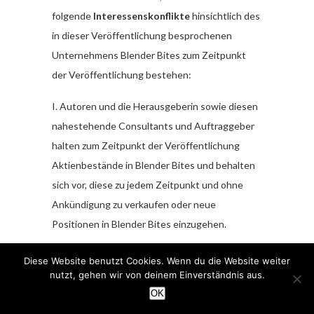
folgende
Interessenskonflikte
hinsichtlich des
in dieser Veröffentlichung besprochenen
Unternehmens Blender Bites zum Zeitpunkt
der Veröffentlichung bestehen:
I. Autoren und die Herausgeberin sowie diesen
nahestehende Consultants und Auftraggeber
halten zum Zeitpunkt der Veröffentlichung
Aktienbestände in Blender Bites und behalten
sich vor, diese zu jedem Zeitpunkt und ohne
Ankündigung zu verkaufen oder neue
Positionen in Blender Bites einzugehen.
II. Autoren und die Herausgeberin und
Diese Website benutzt Cookies. Wenn du die Website weiter
Auftraggeber sowie diesen nahestehende
nutzt, gehen wir von deinem Einverständnis aus.
OK
Consultants unterhalten zum Zeitpunkt der