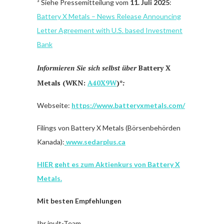
³ Siehe Pressemitteilung vom
11. Juli 2025
:
Battery X Metals – News Release Announcing
Letter Agreement with U.S. based Investment
Bank
Informieren Sie sich selbst über
Battery X
Metals (WKN:
A40X9W
)*
:
Webseite:
https://www.batteryxmetals.com/
Filings von Battery X Metals (Börsenbehörden
Kanada):
www.sedarplus.ca
HIER geht es zum Aktienkurs von Battery X
Metals.
Mit besten Empfehlungen
Ihr inult-Team