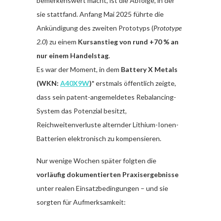
bemerkenswert macht, ist die Abfolge, in der
sie stattfand. Anfang Mai 2025 führte die
Ankündigung des zweiten Prototyps (
Prototype
2.0
) zu einem
Kursanstieg von rund +70 % an
nur einem Handelstag
.
Es war der Moment, in dem
Battery X Metals
(WKN:
A40X9W
)*
erstmals öffentlich zeigte,
dass sein patent-angemeldetes Rebalancing-
System das Potenzial besitzt,
Reichweitenverluste alternder Lithium-Ionen-
Batterien elektronisch zu kompensieren.
Nur wenige Wochen später folgten die
vorläufig dokumentierten Praxisergebnisse
unter realen Einsatzbedingungen – und sie
sorgten für Aufmerksamkeit: