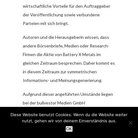
wirtschaftliche Vorteile für den Auftraggeber
der Veröffentlichung sowie verbundene
Parteien mit sich bringt.
Autoren und die Herausgeberin wissen, dass
andere Börsenbriefe, Medien oder Research-
Firmen die Aktie von Battery X Metals im
gleichen Zeitraum besprechen. Daher kommt es
in diesem Zeitraum zur symmetrischen
Informations- und Meinungsgenerierung.
Aufgrund dieser angeführten Umstände liegen
bei der bullvestor Medien GmbH
Interessenskonflikte vor, weshalb die
Diese Website benutzt Cookies. Wenn du die Website weiter
Objektivität der veröffentlichten Mitteilung
nutzt, gehen wir von deinem Einverständnis aus.
nicht zugesichert werden kann. Anleger sollten
OK
die dargestellten Interessenkonflikte sowie