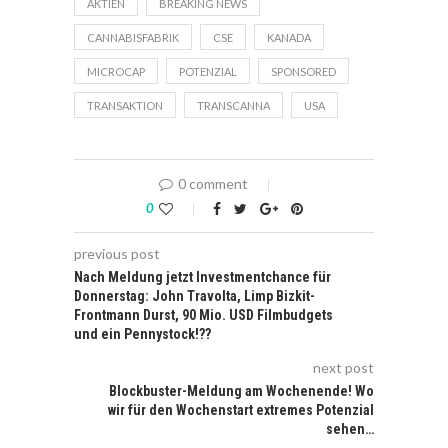
AKTIEN
BREAKING NEWS
CANNABISFABRIK
CSE
KANADA
MICROCAP
POTENZIAL
SPONSORED
TRANSAKTION
TRANSCANNA
USA
0 comment
0
previous post
Nach Meldung jetzt Investmentchance für
Donnerstag: John Travolta, Limp Bizkit-
Frontmann Durst, 90 Mio. USD Filmbudgets
und ein Pennystock!??
next post
Blockbuster-Meldung am Wochenende! Wo
wir für den Wochenstart extremes Potenzial
sehen…