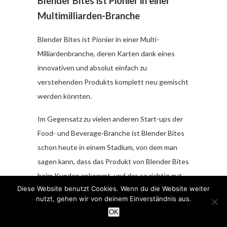
Blender Bites ist Pionier in einer
Multimilliarden-Branche
Blender Bites ist Pionier in einer Multi-
Milliardenbranche, deren Karten dank eines
innovativen und absolut einfach zu
verstehenden Produkts komplett neu gemischt
werden könnten.
Im Gegensatz zu vielen anderen Start-ups der
Food- und Beverage-Branche ist Blender Bites
schon heute in einem Stadium, von dem man
sagen kann, dass das Produkt von Blender Bites
beim Kunden ankommt, und das so richtig gut.
Diese Website benutzt Cookies. Wenn du die Website weiter
Den Markenlaunch in Kanada kann man quasi als
nutzt, gehen wir von deinem Einverständnis aus.
Marktstudie für die international richtig großen
OK
Märkte betrachten. – Und dieser war bislang