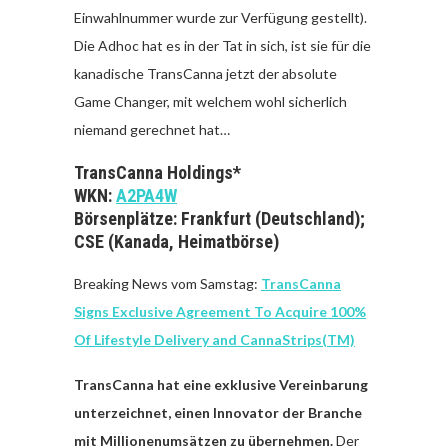
Einwahlnummer wurde zur Verfügung gestellt).
Die Adhoc hat es in der Tat in sich, ist sie für die
kanadische TransCanna jetzt der absolute
Game Changer, mit welchem wohl sicherlich
niemand gerechnet hat…
TransCanna Holdings*
WKN:
A2PA4W
Börsenplätze: Frankfurt (Deutschland);
CSE (Kanada, Heimatbörse)
Breaking News vom Samstag:
TransCanna
Signs Exclusive Agreement To Acquire 100%
Of Lifestyle Delivery and CannaStrips(TM)
TransCanna hat eine exklusive Vereinbarung
unterzeichnet, einen Innovator der Branche
mit Millionenumsätzen zu übernehmen.
Der