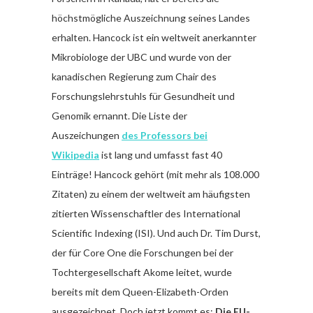
höchstmögliche Auszeichnung seines Landes
erhalten. Hancock ist ein weltweit anerkannter
Mikrobiologe der UBC und wurde von der
kanadischen Regierung zum Chair des
Forschungslehrstuhls für Gesundheit und
Genomik ernannt. Die Liste der
Auszeichungen
des Professors bei
Wikipedia
ist lang und umfasst fast 40
Einträge! Hancock gehört (mit mehr als 108.000
Zitaten) zu einem der weltweit am häufigsten
zitierten Wissenschaftler des International
Scientific Indexing (ISI). Und auch Dr. Tim Durst,
der für Core One die Forschungen bei der
Tochtergesellschaft Akome leitet, wurde
bereits mit dem Queen-Elizabeth-Orden
ausgezeichnet. Doch jetzt kommt es:
Die EU-