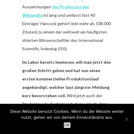
Auszeichungen
des Professors bei
Wikipedia
ist lang und umfasst fast 40
Einträge! Hancock gehört (mit mehr als 108.000
Zitaten) zu einem der weltweit am häufigsten
zitierten Wissenschaftler des International
Scientific Indexing (ISI)).
Im Labor bereits bewiesen, will man jetzt den
großen Schritt gehen und hat nun einen
ersten kommerziellen Produktionslauf
angekündigt, welcher laut jüngster Meldung
kurz bevorstehen soll.
Wird jetzt auch der
Produktionslauf erfolgreich abgewickelt, dann
Diese Website benutzt Cookies. Wenn du die Website weiter
könnte die Aktie von Core One Labs schneller
nutzt, gehen wir von deinem Einverständnis aus.
vom Kurszettel der Börse verschwinden, als
OK
mancher denken mag, wäre das Unternehmen