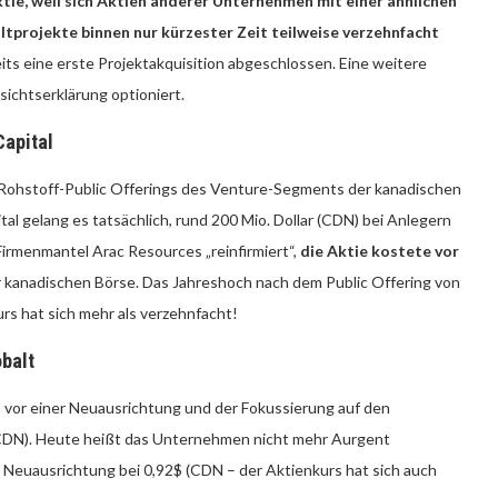
ie, weil sich
Aktien anderer Unternehmen mit einer ähnlichen
tprojekte binnen nur kürzester Zeit teilweise verzehnfacht
ts eine erste Projektakquisition abgeschlossen. Eine weitere
ichtserklärung optioniert.
Capital
 Rohstoff-Public Offerings des Venture-Segments der kanadischen
l gelang es tatsächlich, rund 200 Mio. Dollar (CDN) bei Anlegern
irmenmantel Arac Resources „reinfirmiert“,
die Aktie kostete vor
 kanadischen Börse. Das Jahreshoch nach dem Public Offering von
urs hat sich mehr als verzehnfacht!
obalt
 vor einer Neuausrichtung und der Fokussierung auf den
(CDN). Heute heißt das Unternehmen nicht mehr Aurgent
r Neuausrichtung bei 0,92$ (CDN – der Aktienkurs hat sich auch