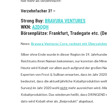
hier mehr als verzehnfacht!
Verzehnfacher 3? –
Strong Buy:
BRAVURA VENTURES
WKN:
A2DQQH
Börsenplätze: Frankfurt, Tradegate etc. (D
News:
Bravura Ventures Corp. rechnet mit Überzeichnu
Silber ohne Ende wurde in dieser Region im 19. Jahrhunde
Reichtums ihren Namen bekommen, nur konnten die Minen
Heute wird Kobalt vor allem auch aufgrund der großen Nac
Experten von Frost & Sullivan erwarten, dass im Jahr 202
bedeutet, dass die aktuell jährliche Kobaltproduktion we
Survey) im Jahr 2020 wohl
nicht
mehr ausreichen wird. All
Kobaltproduktion. Das wiederum heißt, dass DRINGEND n
dato wird Kobalt eher als „Beiprodukt“ abgebaut.