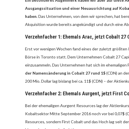
Ein besonderes Augenmerk haben wir aber auf diese Akt
Ausgangssituation und einer Neuausrichtung auf Kobal
haben
. Das Unternehmen, von dem wir sprechen, hat berei
Akquisition wurde bereits angekündigt und durch eine Abs
Verzehnfacher 1: Ehemals Arac, jetzt Cobalt 27 
Erst vor wenigen Wochen fand eines der zuletzt größten
Börse in Toronto statt. Dem Unternehmen Cobalt 27 Capita
einzusammeln. Das Unternehmen hat sich im ehemaligen F
der Namensänderung in Cobalt 27 rund 1$
(CDN) an der
200 Mio. Dollar lag bislang bei ca. 11$ (CDN) – der Aktienk
Verzehnfacher 2: Ehemals Aurgent, jetzt First C
Bei der ehemaligen Aurgent Resources lag der Aktienkurs
Kobaltsektor Mitte September 2016 noch vor bei 0,07$ 
Resources, sondern First Cobalt und das Hoch lag seit de