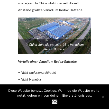
ansteigen. In China steht derzeit die mit
Abstand größte Vanadium Redox-Batterie.
In China steht die aktuell größte Vanadium
Redox-Batterie
Vorteile einer Vanadium Redox-Batterie:
• Nicht explosionsgefährdet
• Nicht brennbar
• Kein giftiger Abfall
Diese Website benutzt Cookies. Wenn du die Website weiter
• Längere Lebensdauer
nutzt, gehen wir von deinem Einverständnis aus.
• Erhöhte Kapazität mit zunehmender Nutzung
OK