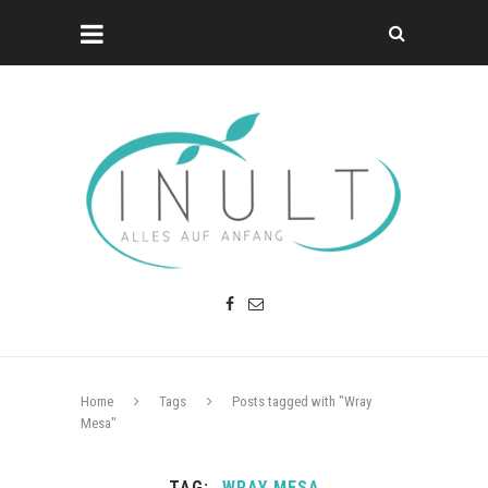
Home
Tags
Posts tagged with "Wray
Mesa"
TAG
WRAY MESA