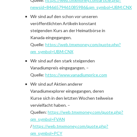
Quelle:
https://web.tmxmoney.com/article.php?
newsid=8466579461085986&qm_symbol=UBM:CNX
Wir sind auf den schon vor unseren
veröffentlichten Artikeln konstant
steigenden Kurs an der Heimatbörse in
Kanada eingegangen.
Quelle:
https://web.tmxmoney.com/quote.php?
qm_symbol=UBM:CNX
Wir sind auf den stark steigenden
Vanadiumpreis eingegangen. –
Quelle:
https://www.vanadiumprice.com
Wir sind auf Aktien anderer
Vanadiumexplorer eingegangen, deren
Kurse sich in den letzten Wochen teilweise
vervielfacht haben. –
Quellen:
https://web.tmxmoney.com/quote.php?
qm_symbol=FVAN
/
https://web.tmxmoney.com/quote.php?
qm_symbol=PCY