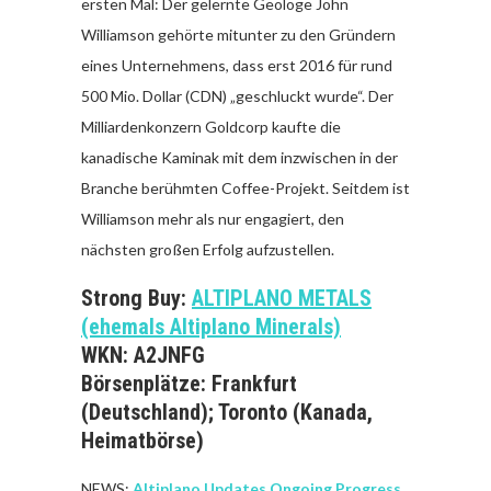
ersten Mal: Der gelernte Geologe John
Williamson gehörte mitunter zu den Gründern
eines Unternehmens, dass erst 2016 für rund
500 Mio. Dollar (CDN) „geschluckt wurde“. Der
Milliardenkonzern Goldcorp kaufte die
kanadische Kaminak mit dem inzwischen in der
Branche berühmten Coffee-Projekt. Seitdem ist
Williamson mehr als nur engagiert, den
nächsten großen Erfolg aufzustellen.
Strong Buy:
ALTIPLANO METALS
(ehemals Altiplano Minerals)
WKN: A2JNFG
Börsenplätze: Frankfurt
(Deutschland); Toronto (Kanada,
Heimatbörse)
NEWS:
Altiplano Updates Ongoing Progress