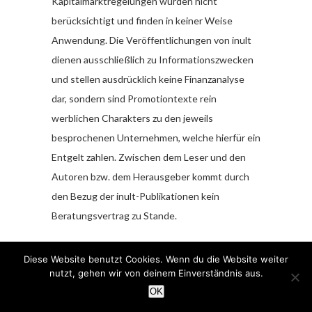
Kapitalmarktregelungen wurden nicht
berücksichtigt und finden in keiner Weise
Anwendung. Die Veröffentlichungen von inult
dienen ausschließlich zu Informationszwecken
und stellen ausdrücklich keine Finanzanalyse
dar, sondern sind Promotiontexte rein
werblichen Charakters zu den jeweils
besprochenen Unternehmen, welche hierfür ein
Entgelt zahlen. Zwischen dem Leser und den
Autoren bzw. dem Herausgeber kommt durch
den Bezug der inult-Publikationen kein
Beratungsvertrag zu Stande.
Sämtliche Informationen und Analysen stellen
Diese Website benutzt Cookies. Wenn du die Website weiter
weder eine Aufforderung noch ein Angebot
nutzt, gehen wir von deinem Einverständnis aus.
oder eine Empfehlung zum Erwerb oder Verkauf
OK
von Anlageinstrumenten oder für sonstige