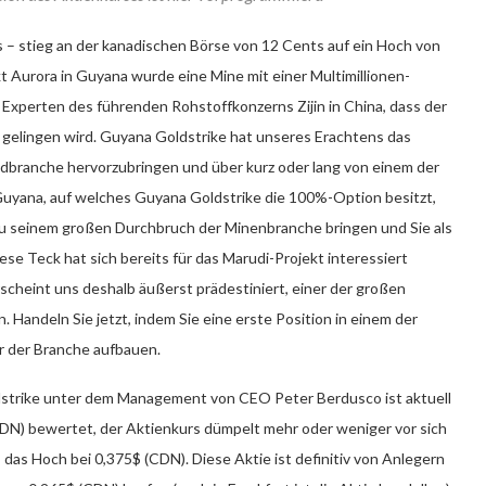
 – stieg an der kanadischen Börse von 12 Cents auf ein Hoch von
 Aurora in Guyana wurde eine Mine mit einer Multimillionen-
 Experten des führenden Rohstoffkonzerns Zijin in China, dass der
 gelingen wird. Guyana Goldstrike hat unseres Erachtens das
ldbranche hervorzubringen und über kurz oder lang von einem der
Guyana, auf welches Guyana Goldstrike die 100%-Option besitzt,
zu seinem großen Durchbruch der Minenbranche bringen und Sie als
ese Teck hat sich bereits für das Marudi-Projekt interessiert
scheint uns deshalb äußerst prädestiniert, einer der großen
andeln Sie jetzt, indem Sie eine erste Position in einem der
r der Branche aufbauen.
dstrike unter dem Management von CEO Peter Berdusco ist aktuell
 (CDN) bewertet, der Aktienkurs dümpelt mehr oder weniger vor sich
, das Hoch bei 0,375$ (CDN). Diese Aktie ist definitiv von Anlegern