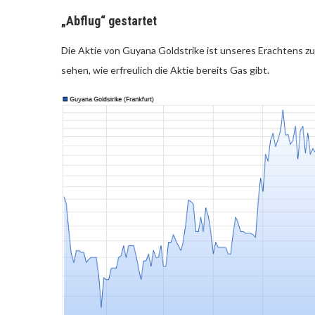
„Abflug“ gestartet
Die Aktie von Guyana Goldstrike ist unseres Erachtens
sehen, wie erfreulich die Aktie bereits Gas gibt.