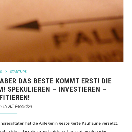
S
STARTUPS
ABER DAS BESTE KOMMT ERST! DIE
! SPEKULIEREN – INVESTIEREN –
FITIEREN!
by
INULT Redaktion
nsresultaten hat die Anleger in gesteigerte Kauflaune versetzt.
sehr sicher, dass diese auch nicht enttäuscht werden – im