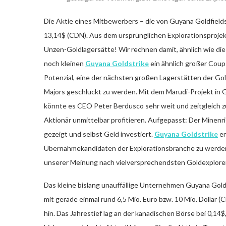
Die Aktie eines Mitbewerbers – die von Guyana Goldfields
13,14$ (CDN). Aus dem ursprünglichen Explorationsprojekt
Unzen-Goldlagersätte! Wir rechnen damit, ähnlich wie die
noch kleinen
Guyana Goldstrike
ein ähnlich großer Coup
Potenzial, eine der nächsten großen Lagerstätten der Go
Majors geschluckt zu werden. Mit dem Marudi-Projekt in 
könnte es CEO Peter Berdusco sehr weit und zeitgleich 
Aktionär unmittelbar profitieren. Aufgepasst: Der Minenri
gezeigt und selbst Geld investiert.
Guyana Goldstrike
er
Übernahmekandidaten der Explorationsbranche zu werden. H
unserer Meinung nach vielversprechendsten Goldexplore
Das kleine bislang unauffällige Unternehmen Guyana Gol
mit gerade einmal rund 6,5 Mio. Euro bzw. 10 Mio. Dollar
hin. Das Jahrestief lag an der kanadischen Börse bei 0,14$