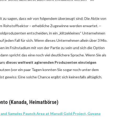
it zu sagen, dass wir von folgendem überzeugt sind: Die Aktie von
 im Rohstoffsektor – erhebliche Zugewinne werden erwartet. –
ldproduzenten entscheiden, in ein „klitzekleines“ Unternehmen
auf jeden Fall für sich. Wenn dieses Unternehmen allein über 3 Mio.
en im Frühstadium mit von der Partie zu sein und sich die Option
ann spricht das eine noch viel deutlichere Sprache. Wenn Sie als
urs dieses weltweit agierenden Produzenten einsteigen
 nutzen (vor ein paar Tagen konnten Sie sogar noch unter dem
t gewiss: Eine solche Chance ergibt sich keinesfalls alltäglich.
ronto (Kanada, Heimatbörse)
 and Samples Paunch Area at Marudi Gold Project, Guyana