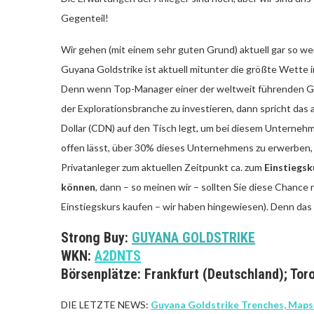
Gegenteil!
Wir gehen (mit einem sehr guten Grund) aktuell gar so we
Guyana Goldstrike ist aktuell mitunter die größte Wette
Denn wenn Top-Manager einer der weltweit führenden Go
der Explorationsbranche zu investieren, dann spricht das 
Dollar (CDN) auf den Tisch legt, um bei diesem Unternehm
offen lässt, über 30% dieses Unternehmens zu erwerben, d
Privatanleger zum aktuellen Zeitpunkt ca. zum
Einstiegsk
können
, dann – so meinen wir – sollten Sie diese Chance
Einstiegskurs kaufen – wir haben hingewiesen). Denn das is
Strong Buy:
GUYANA GOLDSTRIKE
WKN:
A2DNTS
Börsenplätze: Frankfurt (Deutschland); To
DIE LETZTE NEWS:
Guyana Goldstrike Trenches, Maps