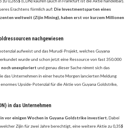
 zu 0,265$ (CDN) kaufen (auch in Frankfurt ist die Aktie handelbar).
seres Erachtens förmlich auf:
Die Investmentsparten eines
nten weltweit (Zijin Mining), haben erst vor kurzem Millionen
 Goldressourcen nachgewiesen
potenzial aufweist und das Murudi-Projekt, welches Guyana
% erkundet wurde und schon jetzt eine Ressource von fast 350.000
 noch unexploriert
und genau dieser Sache nimmt sich das
ie das Unternehmen in einer heute Morgen lancierten Meldung
ig enormes Upside-Potenzial für die Aktie von Guyana Goldstrike,
(CDN) in das Unternehmen
in vor einigen Wochen in Guyana Goldstrike investiert.
Dabei
welcher Zijin für zwei Jahre berechtigt, eine weitere Aktie zu 0,35$