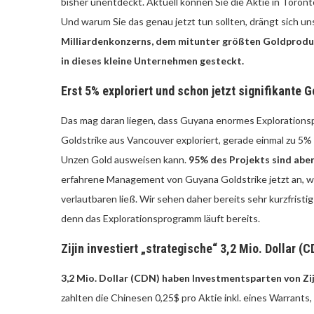
bisher unentdeckt. Aktuell können Sie die Aktie in Toronto
Und warum Sie das genau jetzt tun sollten, drängt sich un
Milliardenkonzerns, dem mitunter größten Goldproduze
in dieses kleine Unternehmen gesteckt.
Erst 5% exploriert und schon jetzt signifikante
Das mag daran liegen, dass Guyana enormes Explorations
Goldstrike aus Vancouver exploriert, gerade einmal zu 5
Unzen Gold ausweisen kann.
95% des Projekts sind aber
erfahrene Management von Guyana Goldstrike jetzt an, w
verlautbaren ließ. Wir sehen daher bereits sehr kurzfrist
denn das Explorationsprogramm läuft bereits.
Zijin investiert „strategische“ 3,2 Mio. Dollar 
3,2 Mio. Dollar (CDN) haben Investmentsparten von Zij
zahlten die Chinesen 0,25$ pro Aktie inkl. eines Warrants, 