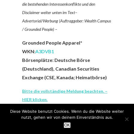
die bestehenden Interessenkonflikte und den
Disclaimer weiter unten im Text–
Advertorial/Werbung (Auftraggeber: Wealth Campus
/ Grounded People) –
Grounded People Apparel*
WKN:
A3DVB1
Börsenplätze: Deutsche Börse
(Deutschland), Canadian Securities
Exchange (CSE, Kanada; Heimatbörse)
Bitte die vollständige Meldung beachten. –
HIER klicken.
Diese Website benutzt Cookies. Wenn du die Website weiter
Die sog. Oyum Snaps könnten für das
nutzt, gehen wir von deinem Einverständnis aus.
Unternehmen quasi zur Goldquelle werden.
OK
KonsumentInnen kaufen im ersten Step die