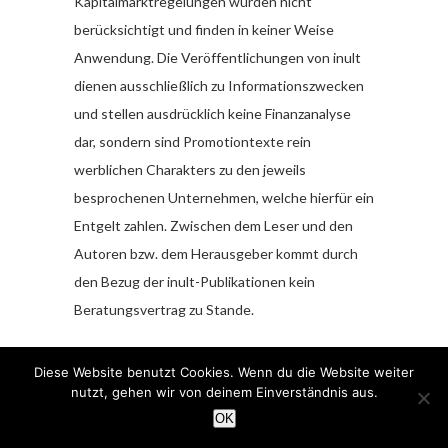
Kapitalmarktregelungen wurden nicht
berücksichtigt und finden in keiner Weise
Anwendung. Die Veröffentlichungen von inult
dienen ausschließlich zu Informationszwecken
und stellen ausdrücklich keine Finanzanalyse
dar, sondern sind Promotiontexte rein
werblichen Charakters zu den jeweils
besprochenen Unternehmen, welche hierfür ein
Entgelt zahlen. Zwischen dem Leser und den
Autoren bzw. dem Herausgeber kommt durch
den Bezug der inult-Publikationen kein
Beratungsvertrag zu Stande.
Sämtliche Informationen und Analysen stellen
Diese Website benutzt Cookies. Wenn du die Website weiter
weder eine Aufforderung noch ein Angebot
nutzt, gehen wir von deinem Einverständnis aus.
oder eine Empfehlung zum Erwerb oder Verkauf
OK
von Anlageinstrumenten oder für sonstige