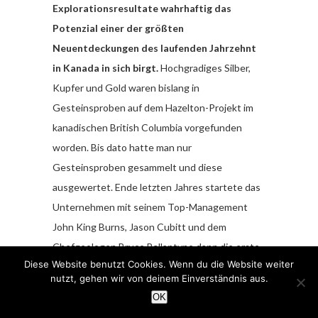
Explorationsresultate wahrhaftig das
Potenzial einer der größten
Neuentdeckungen des laufenden Jahrzehnt
in Kanada in sich birgt.
Hochgradiges Silber,
Kupfer und Gold waren bislang in
Gesteinsproben auf dem Hazelton-Projekt im
kanadischen British Columbia vorgefunden
worden. Bis dato hatte man nur
Gesteinsproben gesammelt und diese
ausgewertet. Ende letzten Jahres startete das
Unternehmen mit seinem Top-Management
John King Burns, Jason Cubitt und dem
Chefgeologen Bruce Ballantyne dann die erste
Diese Website benutzt Cookies. Wenn du die Website weiter
große Unternehmung: Ein rund 2000m-
nutzt, gehen wir von deinem Einverständnis aus.
Bohrprogramm wurde initiiert, 12 Löcher
OK
wurden gebohrt und die Bohrkerne zur Analyse