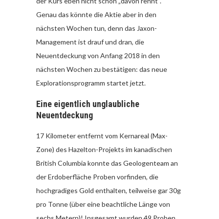
der Kurs eben nicht schon „davon rennt“.
Genau das könnte die Aktie aber in den
nächsten Wochen tun, denn das Jaxon-
Management ist drauf und dran, die
Neuentdeckung von Anfang 2018 in den
nächsten Wochen zu bestätigen: das neue
Explorationsprogramm startet jetzt.
Eine eigentlich unglaubliche
Neuentdeckung
17 Kilometer entfernt vom Kernareal (Max-
Zone) des Hazelton-Projekts im kanadischen
British Columbia konnte das Geologenteam an
der Erdoberfläche Proben vorfinden, die
hochgradiges Gold enthalten, teilweise gar 30g
pro Tonne (über eine beachtliche Länge von
sechs Metern)! Insgesamt wurden 49 Proben