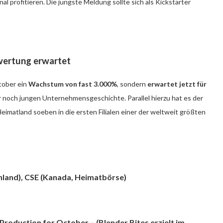
l profitieren. Die jüngste Meldung sollte sich als Kickstarter
ertung erwartet
tober ein
Wachstum von fast 3.000%
, sondern
erwartet jetzt für
r noch jungen Unternehmensgeschichte. Parallel hierzu hat es der
imatland soeben in die ersten Filialen einer der weltweit größten
chland), CSE (Kanada, Heimatbörse)
Production for October – (Blender Bites erzielt im