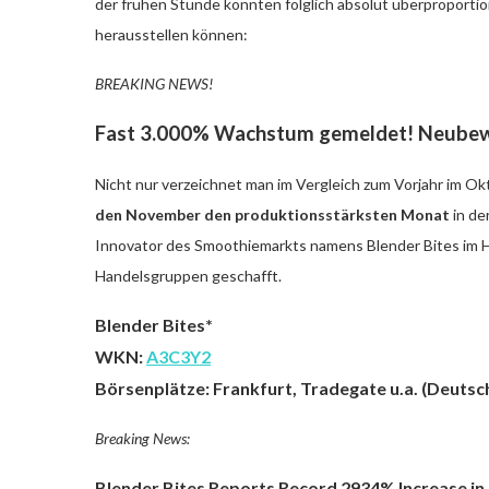
der frühen Stunde könnten folglich absolut überproportiona
herausstellen können:
BREAKING NEWS!
Fast 3.000% Wachstum gemeldet! Neubew
Nicht nur verzeichnet man im Vergleich zum Vorjahr im Ok
den November den produktionsstärksten Monat
in de
Innovator des Smoothiemarkts namens Blender Bites im He
Handelsgruppen geschafft.
Blender Bites*
WKN:
A3C3Y2
Börsenplätze: Frankfurt, Tradegate u.a. (Deuts
Breaking News:
Blender Bites Reports Record 2934% Increase in 